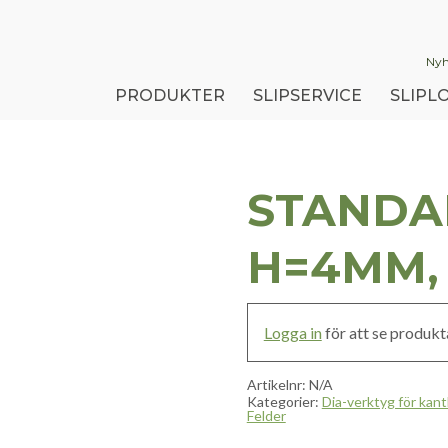
Nyh
PRODUKTER
SLIPSERVICE
SLIPLO
STANDA
H=4MM,
Logga in
för att se produkta
Artikelnr:
N/A
Kategorier:
Dia-verktyg för kant
Felder