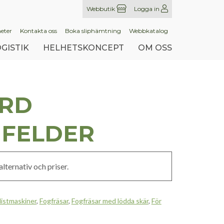
Webbutik
Logga in
eter
Kontakta oss
Boka sliphämtning
Webbkatalog
GISTIK
HELHETSKONCEPT
OM OSS
RD
 FELDER
lternativ och priser.
listmaskiner
,
Fogfräsar
,
Fogfräsar med lödda skär
,
För