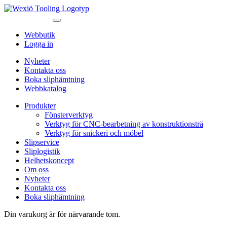
Webbutik
Logga in
Nyheter
Kontakta oss
Boka sliphämtning
Webbkatalog
Produkter
Fönsterverktyg
Verktyg för CNC-bearbetning av konstruktionsträ
Verktyg för snickeri och möbel
Slipservice
Sliplogistik
Helhetskoncept
Om oss
Nyheter
Kontakta oss
Boka sliphämtning
Din varukorg är för närvarande tom.