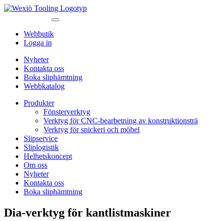
Webbutik
Logga in
Nyheter
Kontakta oss
Boka sliphämtning
Webbkatalog
Produkter
Fönsterverktyg
Verktyg för CNC-bearbetning av konstruktionsträ
Verktyg för snickeri och möbel
Slipservice
Sliplogistik
Helhetskoncept
Om oss
Nyheter
Kontakta oss
Boka sliphämtning
Dia-verktyg för kantlistmaskiner