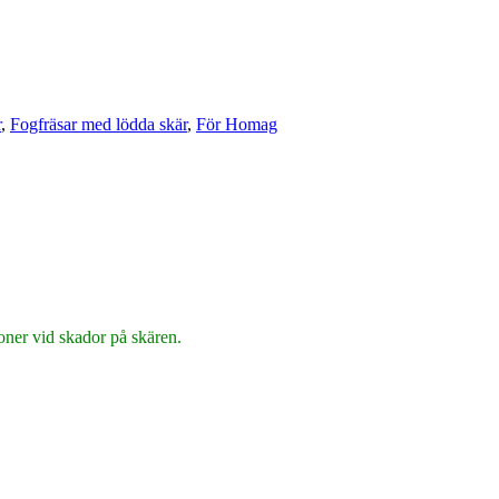
r
,
Fogfräsar med lödda skär
,
För Homag
ioner vid skador på skären.