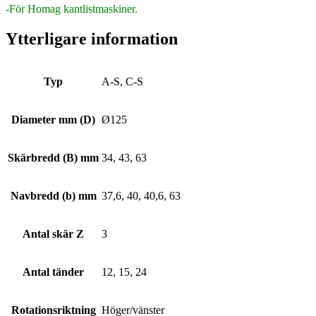
-För Homag kantlistmaskiner.
Ytterligare information
Typ
A-S, C-S
Diameter mm (D)
Ø125
Skärbredd (B) mm
34, 43, 63
Navbredd (b) mm
37,6, 40, 40,6, 63
Antal skär Z
3
Antal tänder
12, 15, 24
Rotationsriktning
Höger/vänster