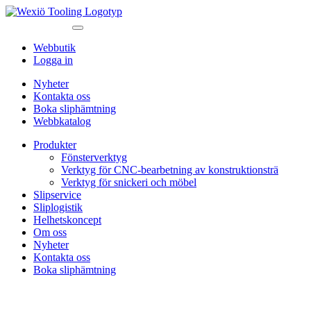
Webbutik
Logga in
Nyheter
Kontakta oss
Boka sliphämtning
Webbkatalog
Produkter
Fönsterverktyg
Verktyg för CNC-bearbetning av konstruktionsträ
Verktyg för snickeri och möbel
Slipservice
Sliplogistik
Helhetskoncept
Om oss
Nyheter
Kontakta oss
Boka sliphämtning