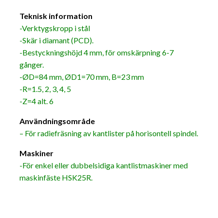
Teknisk information
-Verktygskropp i stål
-Skär i diamant (PCD).
-Bestyckningshöjd 4 mm, för omskärpning 6-7
gånger.
-ØD=84 mm, ØD1=70 mm, B=23 mm
-R=1.5, 2, 3, 4, 5
-Z=4 alt. 6
Användningsområde
– För radiefräsning av kantlister på horisontell spindel.
Maskiner
-För enkel eller dubbelsidiga kantlistmaskiner med
maskinfäste HSK25R.