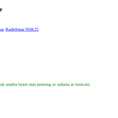
e
sar
,
Radiefräsar HSK25
r snabba byten utan justering av rullarna är önskvärt.