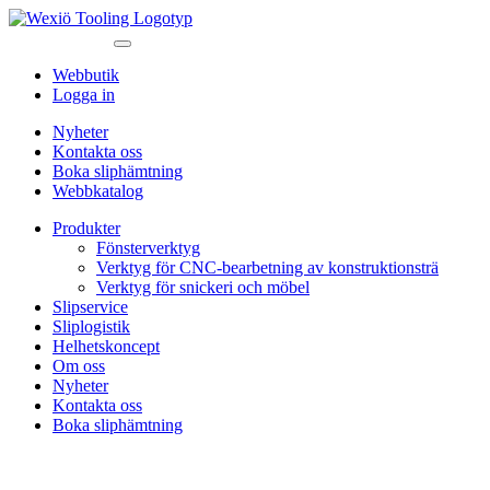
Webbutik
Logga in
Nyheter
Kontakta oss
Boka sliphämtning
Webbkatalog
Produkter
Fönsterverktyg
Verktyg för CNC-bearbetning av konstruktionsträ
Verktyg för snickeri och möbel
Slipservice
Sliplogistik
Helhetskoncept
Om oss
Nyheter
Kontakta oss
Boka sliphämtning