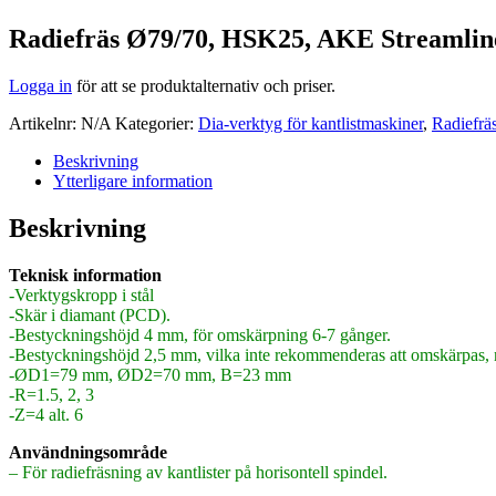
Radiefräs Ø79/70, HSK25, AKE Streamlin
Logga in
för att se produktalternativ och priser.
Artikelnr:
N/A
Kategorier:
Dia-verktyg för kantlistmaskiner
,
Radiefrä
Beskrivning
Ytterligare information
Beskrivning
Teknisk information
-Verktygskropp i stål
-Skär i diamant (PCD).
-Bestyckningshöjd 4 mm, för omskärpning 6-7 gånger.
-Bestyckningshöjd 2,5 mm, vilka inte rekommenderas att omskärpas, nä
-ØD1=79 mm, ØD2=70 mm, B=23 mm
-R=1.5, 2, 3
-Z=4 alt. 6
Användningsområde
– För radiefräsning av kantlister på horisontell spindel.