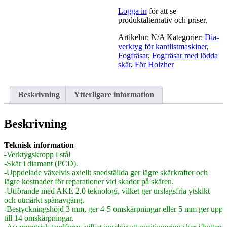
Logga in
för att se
produktalternativ och priser.
Artikelnr:
N/A
Kategorier:
Dia-
verktyg för kantlistmaskiner
,
Fogfräsar
,
Fogfräsar med lödda
skär
,
För Holzher
Beskrivning
Ytterligare information
Beskrivning
Teknisk information
-Verktygskropp i stål
-Skär i diamant (PCD).
-Uppdelade växelvis axiellt snedställda ger lägre skärkrafter och
lägre kostnader för reparationer vid skador på skären.
-Utförande med AKE 2.0 teknologi, vilket ger urslagsfria ytskikt
och utmärkt spånavgång.
-Bestyckningshöjd 3 mm, ger 4-5 omskärpningar eller 5 mm ger upp
till 14 omskärpningar.