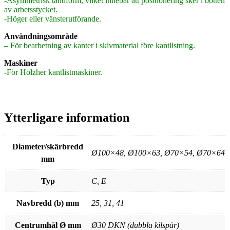
-Asymmetrisk tandform, vilket innebär att positionering sker i botten
av arbetsstycket.
-Höger eller vänsterutförande.
Användningsområde
– För bearbetning av kanter i skivmaterial före kantlistning.
Maskiner
-För Holzher kantlistmaskiner.
Ytterligare information
Diameter/skärbredd
Ø100×48, Ø100×63, Ø70×54, Ø70×64
mm
Typ
C, E
Navbredd (b) mm
25, 31, 41
Centrumhål Ø mm
Ø30 DKN (dubbla kilspår)