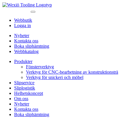
Webbutik
Logga in
Nyheter
Kontakta oss
Boka sliphämtning
Webbkatalog
Produkter
Fönsterverktyg
Verktyg för CNC-bearbetning av konstruktionsträ
Verktyg för snickeri och möbel
Slipservice
Sliplogistik
Helhetskoncept
Om oss
Nyheter
Kontakta oss
Boka sliphämtning