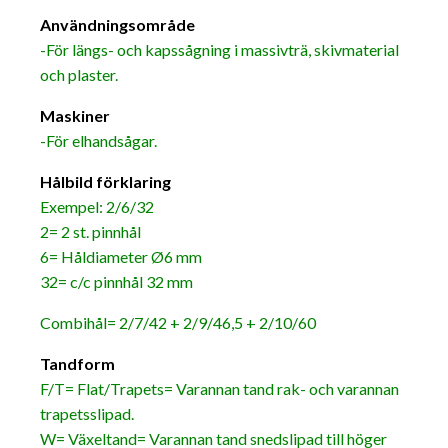
Användningsområde
-För längs- och kapssågning i massivträ, skivmaterial
och plaster.
Maskiner
-För elhandsågar.
Hålbild förklaring
Exempel: 2/6/32
2= 2 st. pinnhål
6= Håldiameter Ø6 mm
32= c/c pinnhål 32 mm
Combihål= 2/7/42 + 2/9/46,5 + 2/10/60
Ta
ndform
F/T= Flat/Trapets= Varannan tand rak- och varannan
trapetsslipad.
W= Växeltand= Varannan tand snedslipad till höger