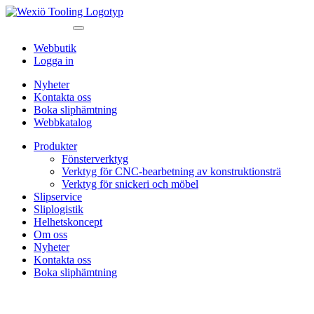
Webbutik
Logga in
Nyheter
Kontakta oss
Boka sliphämtning
Webbkatalog
Produkter
Fönsterverktyg
Verktyg för CNC-bearbetning av konstruktionsträ
Verktyg för snickeri och möbel
Slipservice
Sliplogistik
Helhetskoncept
Om oss
Nyheter
Kontakta oss
Boka sliphämtning