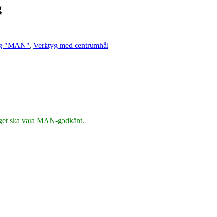
g
ing "MAN"
,
Verktyg med centrumhål
ktyget ska vara MAN-godkänt.