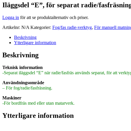
Iläggsdel “E”, för separat radie/fasfräsnin
Logga in
för att se produktalternativ och priser.
Artikelnr:
N/A
Kategorier:
Fog/fas radie-verktyg
,
För manuell matn
Beskrivning
Ytterligare information
Beskrivning
Teknisk information
-Separat iläggsdel “E” när radie/fasfräs används separat, för att ver
Användningsområde
– För fog/radie/fasfräsning.
Maskiner
-För bordfräs med eller utan matarverk.
Ytterligare information