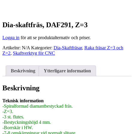
Dia-skaftfräs, DAF291, Z=3
Logga in
för att se produktalternativ och priser.
Artikelnr:
N/A
Kategorier:
Dia-Skaftfräsar
,
Raka fräsar Z=3 och
Z=2
,
Skaftverktyg för CNC
Beskrivning
Ytterligare information
Beskrivning
Teknisk information
-Spiralformad diamantbestyckad fräs.
-Z=3.
-3 st. flutes.
-Bestyckningshöjd 4 mm.
-Borrskär i HW.
-7-8 omskärpningar vid normalt slitage.