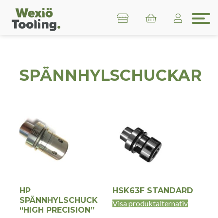
SPÄNNHYLSCHUCKAR
HP
HSK63F STANDARD
SPÄNNHYLSCHUCK
Den
Visa produktalternativ
“HIGH PRECISION”
här