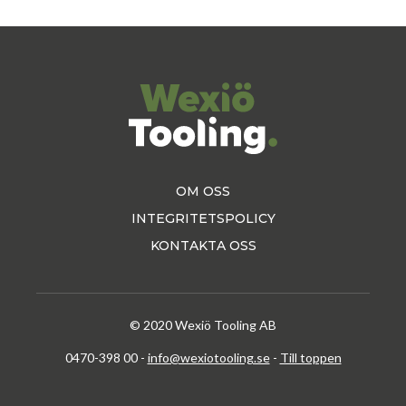
olika
väljas
alternativen
på
kan
produkts
väljas
på
produktsidan
OM OSS
INTEGRITETSPOLICY
KONTAKTA OSS
© 2020 Wexiö Tooling AB
0470-398 00 -
info@wexiotooling.se
-
Till toppen